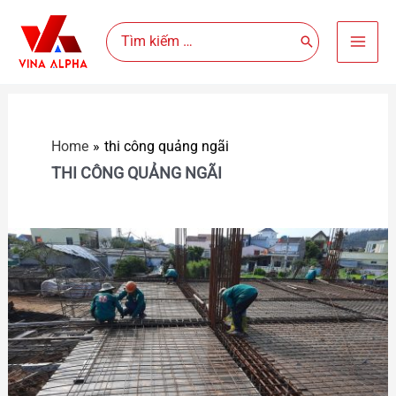
Skip
Mai
Search
to
for:
content
Men
Home
thi công quảng ngãi
THI CÔNG QUẢNG NGÃI
Công
ty
thi
công
xây
dựng
uy
tín