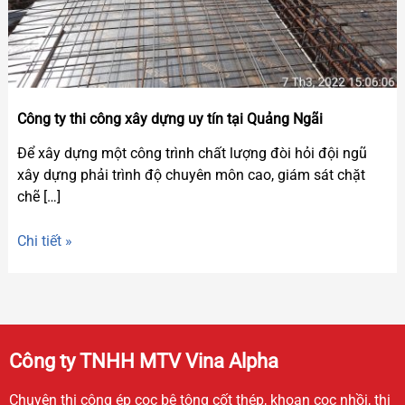
tại
Quảng
Ngãi
Công ty thi công xây dựng uy tín tại Quảng Ngãi
Để xây dựng một công trình chất lượng đòi hỏi đội ngũ
xây dựng phải trình độ chuyên môn cao, giám sát chặt
chẽ […]
Chi tiết »
Công ty TNHH MTV Vina Alpha
Chuyên thi công ép cọc bê tông cốt thép, khoan cọc nhồi, thi