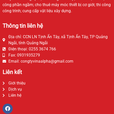
công phần ngầm; cho thuê máy móc thiết bị cơ giới; thi công
công trình; cung cấp vật liệu xây dựng.
Thông tin liên hệ
Địa chỉ: CCN LN Tịnh Ấn Tây, xã Tịnh Ấn Tây, TP Quảng
Ngãi, tỉnh Quảng Ngãi
Điện thoại: 0255 3674 766
Fax: 0931935279
Email:
congtyvinaalpha@gmail.com
Liên kết
Giới thiệu
Dịch vụ
Liên hệ
F
a